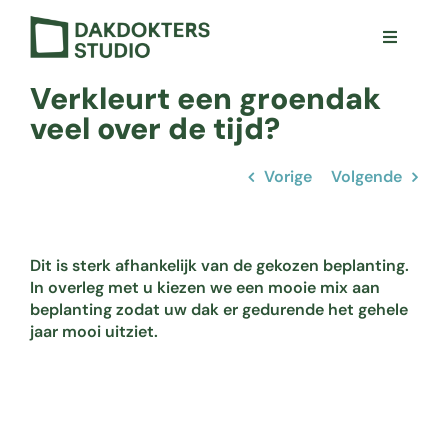
Ga
naar
Toggle
inhoud
Navigat
Visie
Verkleurt een groendak
Projecten
veel over de tijd?
Ons aanbod
Vorige
Volgende
Zwevende Daktuin
Team
Dit is sterk afhankelijk van de gekozen beplanting.
Contact
In overleg met u kiezen we een mooie mix aan
beplanting zodat uw dak er gedurende het gehele
jaar mooi uitziet.