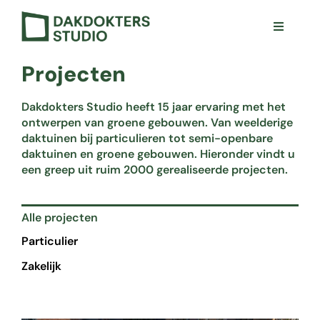
Ga
naar
Toggle
inhoud
Navigat
Visie
Projecten
Projecten
Dakdokters Studio heeft 15 jaar ervaring met het
Ons aanbod
ontwerpen van groene gebouwen. Van weelderige
daktuinen bij particulieren tot semi-openbare
Zwevende Daktuin
daktuinen en groene gebouwen. Hieronder vindt u
een greep uit ruim 2000 gerealiseerde projecten.
Team
Contact
Alle projecten
Particulier
Zakelijk