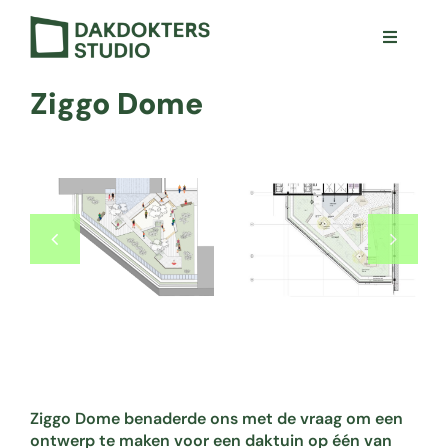
Ga
naar
Toggle
inhoud
Navigat
Visie
Ziggo Dome
Projecten
Ons aanbod
Zwevende Daktuin
Team
Contact
Ziggo Dome benaderde ons met de vraag om een
ontwerp te maken voor een daktuin op één van